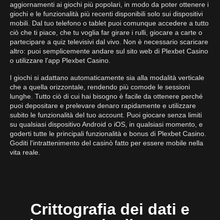
aggiornamenti ai giochi più popolari, in modo da poter ottenere i
giochi e le funzionalità più recenti disponibili solo sui dispositivi
mobili. Dal tuo telefono o tablet puoi comunque accedere a tutto
ciò che ti piace, che tu voglia far girare i rulli, giocare a carte o
partecipare a quiz televisivi dal vivo. Non è necessario scaricare
altro: puoi semplicemente andare sul sito web di Plexbet Casino
o utilizzare l'app Plexbet Casino.
I giochi si adattano automaticamente sia alla modalità verticale
che a quella orizzontale, rendendo più comode le sessioni
lunghe. Tutto ciò di cui hai bisogno è facile da ottenere perché
puoi depositare e prelevare denaro rapidamente e utilizzare
subito le funzionalità del tuo account. Puoi giocare senza limiti
su qualsiasi dispositivo Android o iOS, in qualsiasi momento, e
goderti tutte le principali funzionalità e bonus di Plexbet Casino.
Goditi l'intrattenimento del casinò fatto per essere mobile nella
vita reale.
Crittografia dei dati e