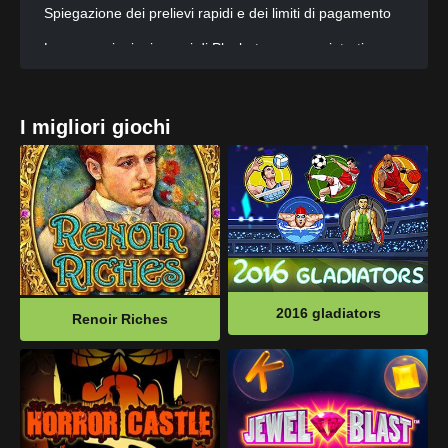
Spiegazione dei prelievi rapidi e dei limiti di pagamento
Le promozioni e i premi di Plexbet possono aiutarti a
vincere di più
Giochi da casinò ottimizzati per dispositivi mobili per
Android e iOS
I migliori giochi
Crittografia dei dati e sicurezza degli account su Plexbet
Punti chiave su licenze e sicurezza
Panoramica dell'app Plexbet Casino
Cosa c'è di fantastico nell'app Plexbet Casino?
Piattaforme supportate
2016 gladiators
Renoir Riches