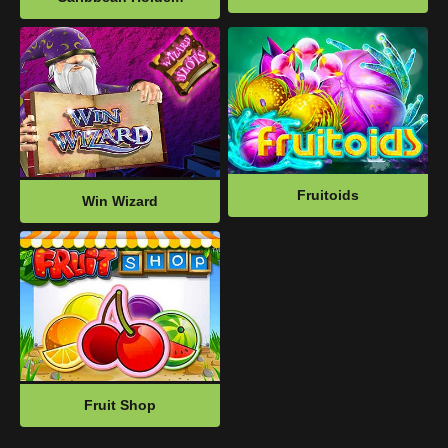
Fruitoids
Win Wizard
Fruit Shop