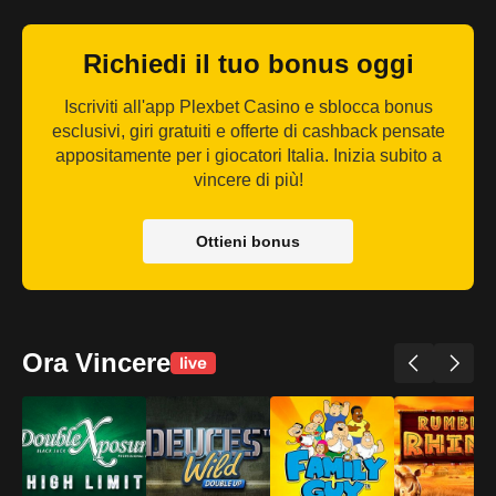
Richiedi il tuo bonus oggi
Iscriviti all'app Plexbet Casino e sblocca bonus
esclusivi, giri gratuiti e offerte di cashback pensate
appositamente per i giocatori Italia. Inizia subito a
vincere di più!
Ottieni bonus
Ora Vincere