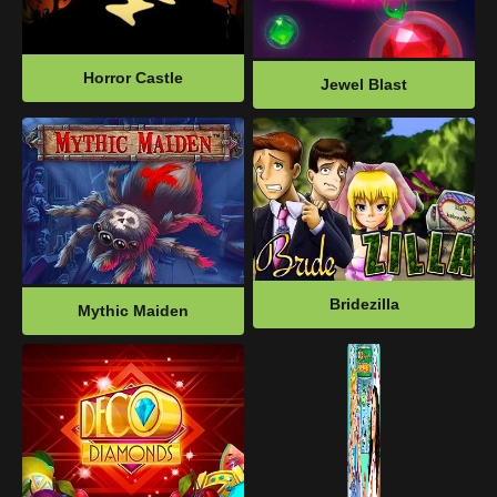
Horror Castle
Jewel Blast
Bridezilla
Mythic Maiden