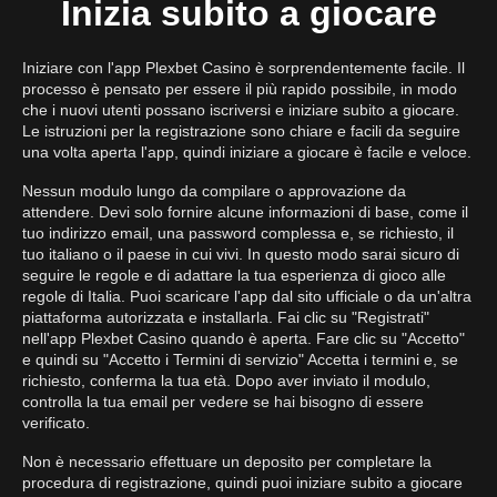
Inizia subito a giocare
Iniziare con l'app Plexbet Casino è sorprendentemente facile. Il
processo è pensato per essere il più rapido possibile, in modo
che i nuovi utenti possano iscriversi e iniziare subito a giocare.
Le istruzioni per la registrazione sono chiare e facili da seguire
una volta aperta l'app, quindi iniziare a giocare è facile e veloce.
Nessun modulo lungo da compilare o approvazione da
attendere. Devi solo fornire alcune informazioni di base, come il
tuo indirizzo email, una password complessa e, se richiesto, il
tuo italiano o il paese in cui vivi. In questo modo sarai sicuro di
seguire le regole e di adattare la tua esperienza di gioco alle
regole di Italia. Puoi scaricare l'app dal sito ufficiale o da un'altra
piattaforma autorizzata e installarla. Fai clic su "Registrati"
nell'app Plexbet Casino quando è aperta. Fare clic su "Accetto"
e quindi su "Accetto i Termini di servizio" Accetta i termini e, se
richiesto, conferma la tua età. Dopo aver inviato il modulo,
controlla la tua email per vedere se hai bisogno di essere
verificato.
Non è necessario effettuare un deposito per completare la
procedura di registrazione, quindi puoi iniziare subito a giocare