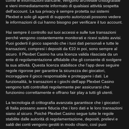
come le informazioni bancarie, vengono archiviate crittografate
e vieni immediatamente informato di qualsiasi attività sospetta
dell'account. La tua privacy è sempre protetta sui sistemi
Plexbet e solo gli agenti di supporto autorizzati possono vedere
le informazioni di cui hanno bisogno per verificare il tuo account.
Hai sempre il controllo sui tuoi accessi e sulle tue transazioni
perché vengono costantemente monitorati e ricevi subito avvisi.
Puoi goderti il gioco sapendo che i tuoi dati personali e tutte le
transazioni, compresi i depositi da €10 in poi, sono sempre al
sicuro. Il Plexbet Casino ha una licenza valida rilasciata da un
ente di regolamentazione affidabile che gli consente di svolgere
la sua attività. Questa licenza stabilisce che l'app deve seguire
regole rigorose per garantire la sicurezza dei giocatori,
incoraggiare il gioco responsabile e proteggere i dati. Le
funzionalità, le transazioni e i giochi dell'app Plexbet Casino
vengono tutti controllati regolarmente per assicurarsi che
funzionino correttamente e offrano fair play a tutti gli utenti.
La tecnologia di crittografia avanzata garantisce che i giocatori
di Italia possano avere fiducia che i loro dati e le loro transazioni
siano al sicuro. Poiché Plexbet Casino segue tutte le regole
stabilite dalle autorità di regolamentazione, depositi, prelievi e
saldi dei conti vengono gestiti in modo chiaro, così puoi