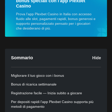
bonus speciali con l'app Plexbet
Casino
Prova l'app Plexbet Casino in Italia con accesso
fluido alle slot, pagamenti rapidi, bonus generosi e
supporto personalizzato pensato per i giocatori
che desiderano di più.
Sommario
Hide
Migliorare il tuo gioco con i bonus
Bonus di ricarica settimanale
Registrazione facile — Inizia subito a giocare
Per depositi rapidi l'app Plexbet Casino supporta più
metodi di pagamento