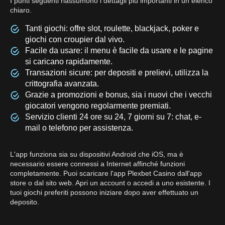
I punti seguenti riassumono i dettagli più importanti in un elenco
chiaro.
Tanti giochi: offre slot, roulette, blackjack, poker e
giochi con croupier dal vivo.
Facile da usare: il menu è facile da usare e le pagine
si caricano rapidamente.
Transazioni sicure: per depositi e prelievi, utilizza la
crittografia avanzata.
Grazie a promozioni e bonus, sia i nuovi che i vecchi
giocatori vengono regolarmente premiati.
Servizio clienti 24 ore su 24, 7 giorni su 7: chat, e-
mail o telefono per assistenza.
L'app funziona sia su dispositivi Android che iOS, ma è
necessario essere connessi a Internet affinché funzioni
completamente. Puoi scaricare l'app Plexbet Casino dall'app
store o dal sito web. Apri un account o accedi a uno esistente. I
tuoi giochi preferiti possono iniziare dopo aver effettuato un
deposito.