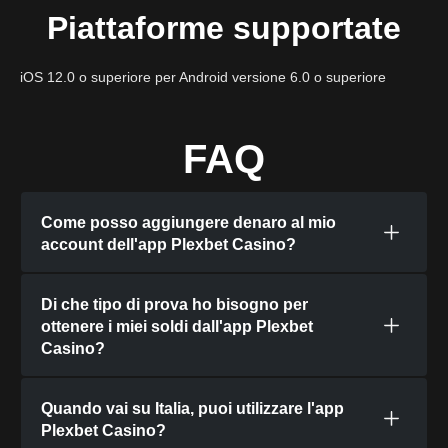
Piattaforme supportate
iOS 12.0 o superiore per Android versione 6.0 o superiore
FAQ
Come posso aggiungere denaro al mio
account dell'app Plexbet Casino?
Di che tipo di prova ho bisogno per
ottenere i miei soldi dall'app Plexbet
Casino?
Quando vai su Italia, puoi utilizzare l'app
Plexbet Casino?