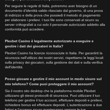
Per seguire le regole di Italia, potremmo aver bisogno di un
documento d'identità valido rilasciato dal governo, di una prova
di indirizzo e della prova che possiedi il metodo di pagamento
per elaborare i prelievi. I tuoi file sono conservati al sicuro su
server crittografati a cui solo il personale autorizzato addetto alla
conformità può accedere.
Plexbet Casino è legalmente autorizzato a eseguire e
gestire i dati dei giocatori in Italia?
Plexbet Casino ha licenze riconosciute in Italia. Per garantirti la
sicurezza nell'utilizzo dei nostri servizi, rispettiamo le leggi locali
sulla privacy dei giocatori, sulla gestione dei dati e sulla verifica
dell'identità.
Posso giocare e gestire il mio account in modo sicuro sul
mio telefono? Come puoi proteggere il mio account?
Sia il nostro sito desktop che la piattaforma mobile Plexbet
utilizzano gli stessi protocolli di sicurezza. Puoi utilizzare il tuo
telefono per gestire il tuo account, effettuare depositi e prelievi,
richiedere bonus ed effettuare depositi. L'autenticazione a due
fattori e l'accesso sicuro manterranno sempre le tue