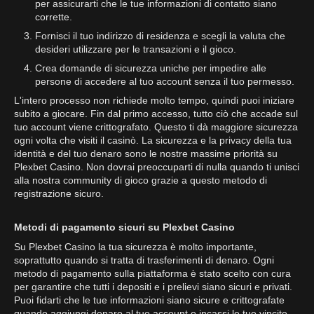
per assicurarti che le tue informazioni di contatto siano
corrette.
Fornisci il tuo indirizzo di residenza e scegli la valuta che
desideri utilizzare per le transazioni e il gioco.
Crea domande di sicurezza uniche per impedire alle
persone di accedere al tuo account senza il tuo permesso.
L'intero processo non richiede molto tempo, quindi puoi iniziare
subito a giocare. Fin dal primo accesso, tutto ciò che accade sul
tuo account viene crittografato. Questo ti dà maggiore sicurezza
ogni volta che visiti il casinò. La sicurezza e la privacy della tua
identità e del tuo denaro sono le nostre massime priorità su
Plexbet Casino. Non dovrai preoccuparti di nulla quando ti unisci
alla nostra community di gioco grazie a questo metodo di
registrazione sicuro.
Metodi di pagamento sicuri su Plexbet Casino
Su Plexbet Casino la tua sicurezza è molto importante,
soprattutto quando si tratta di trasferimenti di denaro. Ogni
metodo di pagamento sulla piattaforma è stato scelto con cura
per garantire che tutti i depositi e i prelievi siano sicuri e privati.
Puoi fidarti che le tue informazioni siano sicure e crittografate
quando aggiungi denaro al tuo account o incassi le tue vincite.