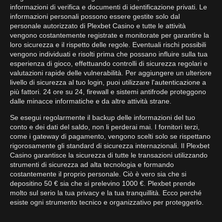
informazioni di verifica e documenti di identificazione privati. Le
informazioni personali possono essere gestite solo dal
personale autorizzato di Plexbet Casino e tutte le attività
vengono costantemente registrate e monitorate per garantire la
loro sicurezza e il rispetto delle regole. Eventuali rischi possibili
vengono individuati e risolti prima che possano influire sulla tua
esperienza di gioco, effettuando controlli di sicurezza regolari e
valutazioni rapide delle vulnerabilità. Per aggiungere un ulteriore
livello di sicurezza al tuo login, puoi utilizzare l'autenticazione a
più fattori. 24 ore su 24, firewall e sistemi antifrode proteggono
dalle minacce informatiche e da altre attività strane.
Se esegui regolarmente il backup delle informazioni del tuo
conto e dei dati del saldo, non li perderai mai. I fornitori terzi,
come i gateway di pagamento, vengono scelti solo se rispettano
rigorosamente gli standard di sicurezza internazionali. Il Plexbet
Casino garantisce la sicurezza di tutte le transazioni utilizzando
strumenti di sicurezza ad alta tecnologia e formando
costantemente il proprio personale. Ciò è vero sia che si
depositino 50 € sia che si prelevino 1000 €. Plexbet prende
molto sul serio la tua privacy e la tua tranquillità. Ecco perché
esiste ogni strumento tecnico e organizzativo per proteggerlo.