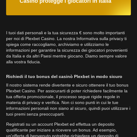
Casino protegge i giocatori in Italia
I tuoi dati personali e la tua sicurezza € sono molto importanti
per noi di Plexbet Casino. La nostra Informativa sulla privacy ti
spiega come raccogliamo, archiviamo e utilizziamo le
informazioni per garantire la sicurezza dei giocatori provenienti
da Italia e da altri Paesi mentre giocano. Diamo sempre valore
alla vostra fiducia.
Richiedi il tuo bonus del casinò Plexbet in modo sicuro
Il nostro sistema rende divertente e sicuro ottenere il tuo bonus
Plexbet Casino. Per assicurarti di poter richiedere facilmente la
tua offerta promozionale, il processo segue rigide regole in
materia di privacy e verifica. Non ci sono punti in cui le tue
informazioni personali non siano al sicuro, quindi puoi utilizzare i
tuoi premi senza preoccuparti.
Registrati su un account Plexbet ed effettua un deposito
qualificante per iniziare a ricevere un bonus. Ad esempio,
un'offerta di benvenuto potrebbe richiedere un deposito di