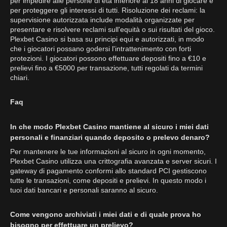
per impedire alle persone di età inferiore ai 18 anni di giocare e
per proteggere gli interessi di tutti. Risoluzione dei reclami: la
supervisione autorizzata include modalità organizzate per
presentare e risolvere reclami sull'equità o sui risultati del gioco.
Plexbet Casino si basa su principi equi e autorizzati, in modo
che i giocatori possano godersi l'intrattenimento con forti
protezioni. I giocatori possono effettuare depositi fino a €10 e
prelievi fino a €5000 per transazione, tutti regolati da termini
chiari.
Faq
In che modo Plexbet Casino mantiene al sicuro i miei dati
personali e finanziari quando deposito o prelevo denaro?
Per mantenere le tue informazioni al sicuro in ogni momento,
Plexbet Casino utilizza una crittografia avanzata e server sicuri. I
gateway di pagamento conformi allo standard PCI gestiscono
tutte le transazioni, come depositi e prelievi. In questo modo i
tuoi dati bancari e personali saranno al sicuro.
Come vengono archiviati i miei dati e di quale prova ho
bisogno per effettuare un prelievo?