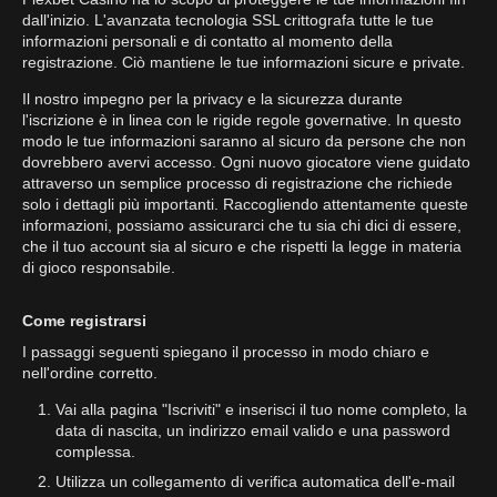
dall'inizio. L'avanzata tecnologia SSL crittografa tutte le tue
informazioni personali e di contatto al momento della
registrazione. Ciò mantiene le tue informazioni sicure e private.
Il nostro impegno per la privacy e la sicurezza durante
l'iscrizione è in linea con le rigide regole governative. In questo
modo le tue informazioni saranno al sicuro da persone che non
dovrebbero avervi accesso. Ogni nuovo giocatore viene guidato
attraverso un semplice processo di registrazione che richiede
solo i dettagli più importanti. Raccogliendo attentamente queste
informazioni, possiamo assicurarci che tu sia chi dici di essere,
che il tuo account sia al sicuro e che rispetti la legge in materia
di gioco responsabile.
Come registrarsi
I passaggi seguenti spiegano il processo in modo chiaro e
nell'ordine corretto.
Vai alla pagina "Iscriviti" e inserisci il tuo nome completo, la
data di nascita, un indirizzo email valido e una password
complessa.
Utilizza un collegamento di verifica automatica dell'e-mail