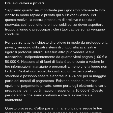
Prelievi veloci e privati
Sappiamo quanto sia importante per i giocatori ottenere le loro
vincite in modo rapido e privato qui a Plexbet Casino. Per
questo motivo, la nostra procedura di prelievo è rapida e
riservata, così puoi ottenere i tuoi soldi senza dover aspettare
troppo a lungo o preoccuparti che i tuoi dati personali vengano
condivisi.
Per gestire tutte le richieste di prelievo in modo da proteggere la
privacy vengono utilizzati sistemi di crittografia avanzati e
rigorosi protocolli interni. Nessun altro può vedere le tue
transazioni, indipendentemente da quanto vieni pagato (100 € o
50.000 €. Nessuno al di fuori di Italia è autorizzato a vedere le
tue informazioni finanziarie o personali a meno che la legge non
lo dica. Plexbet non addebita costi aggiuntivi per i prelievi
standard e possono essere elaborati in 1-24 ore per la maggior
parte dei metodi di pagamento. Esistono anche numerose
opzioni di pagamento private, come portafogli elettronici e carte
prepagate, per importi maggiori, superiori a 10.000 €. Questo
per garantire che siano conformi e che la sicurezza sia
mantenuta.
Questo processo, d'altra parte, rimane privato e segue le tue